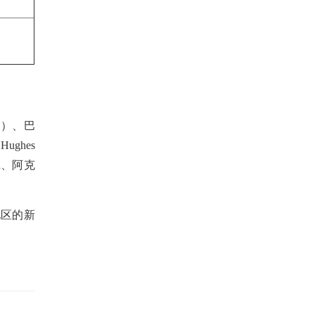
o.）、巴
ughes
ion、阿克
地区的新