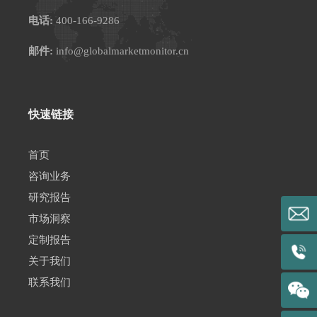
电话:
400-166-9286
邮件:
info@globalmarketmonitor.cn
快速链接
首页
咨询业务
研究报告
市场洞察
定制报告
关于我们
联系我们