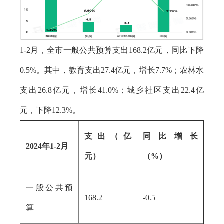
1-2月，全市一般公共预算支出168.2亿元，同比下降
0.5%。其中，教育支出27.4亿元，增长7.7%；农林水
支出26.8亿元，增长41.0%；城乡社区支出22.4亿
元，下降12.3%。
支出（亿
同比增长
2024年1-2月
元）
（%）
一般公共预
168.2
-0.5
算