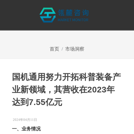
首页
市场洞察
国机通用努力开拓科普装备产
业新领域，其营收在2023年
达到7.55亿元
2024年04月11日
一、业务情况