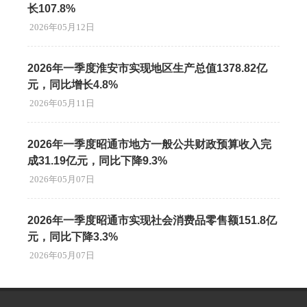
长107.8%
2026年05月12日
2026年一季度淮安市实现地区生产总值1378.82亿
元，同比增长4.8%
2026年05月11日
2026年一季度昭通市地方一般公共财政预算收入完
成31.19亿元，同比下降9.3%
2026年05月07日
2026年一季度昭通市实现社会消费品零售额151.8亿
元，同比下降3.3%
2026年05月07日