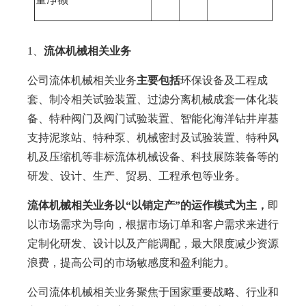
1、
流体机械相关业务
公司流体机械相关业务
主要包括
环保设备及工程成
套、制冷相关试验装置、过滤分离机械成套一体化装
备、特种阀门及阀门试验装置、智能化海洋钻井岸基
支持泥浆站、特种泵、机械密封及试验装置、特种风
机及压缩机等非标流体机械设备、科技展陈装备等的
研发、设计、生产、贸易、工程承包等业务。
流体机械相关业务以“以销定产”的运作模式为主，
即
以市场需求为导向，根据市场订单和客户需求来进行
定制化研发、设计以及产能调配，最大限度减少资源
浪费，提高公司的市场敏感度和盈利能力。
公司流体机械相关业务聚焦于国家重要战略、行业和