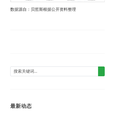
数据源自：贝哲斯根据公开资料整理
最新动态