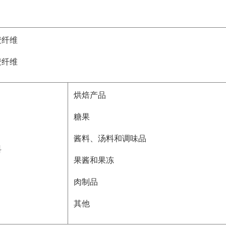
麦纤维
麦纤维
烘焙产品
糖果
酱料、汤料和调味品
料
果酱和果冻
肉制品
其他