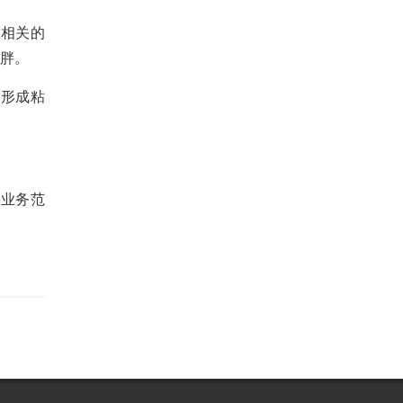
重相关的
肥胖。
够形成粘
将业务范