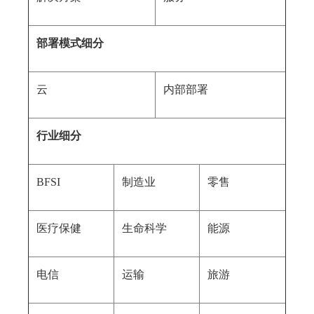
部署模式细分
云
内部部署
行业细分
BFSI
制造业
零售
医疗保健
生命科学
能源
电信
运输
旅游