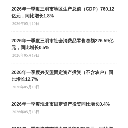
2026年一季度三明市地区生产总值（GDP）760.12
亿元，同比增长1.8%
2026年05月19日
2026年一季度三明市社会消费品零售总额226.59亿
元，同比增长0.5%
2026年05月19日
2026年一季度兴安盟固定资产投资（不含农户）同
比增长12.7%
2026年05月18日
2026年一季度淮北市固定资产投资同比增长0.4%
2026年05月13日