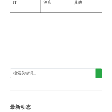
IT
酒店
其他
最新动态