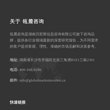
关于 瓴麓咨询
瓴麓咨询是湖南贝哲斯信息咨询有限公司旗下咨询品
牌，提供各行业领域最新的深度研究报告，为不同需求
的客户提供客观、理性、准确的市场见解和决策参考。
地址:
湖南省长沙市开福区北辰三角洲B1E1三栋2301
电话:
400-166-9286
邮件:
info@globalmarketmonitor.cn
快速链接