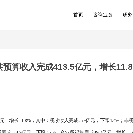
首页
咨询业务
研究
共预算收入完成413.5亿元，增长11.
5亿元，增长11.8%，其中：税收收入完成257亿元，下降4.4%；非
完成124.9亿元，下降7.2%。企业所得税完成49.2亿元，增长13.