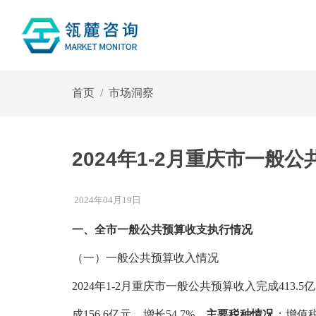
首页
市场洞察
2024年1-2月重庆市一般公
2024年04月19日
一、全市一般公共预算收支执行情况
（一）一般公共预算收入情况
2024年1-2月重庆市一般公共预算收入完成413.
成156.6亿元，增长54.7%。
主要税种情况
：增值税