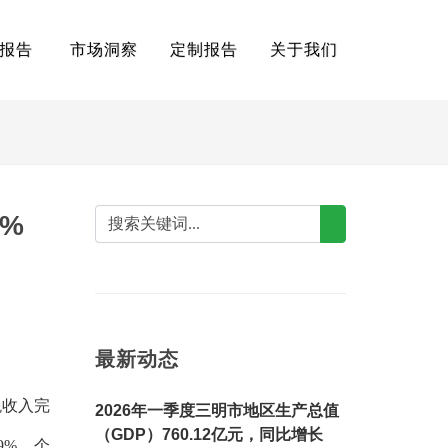
报告
市场洞察
定制报告
关于我们
8%
最新动态
税收入完
2026年一季度三明市地区生产总值
（GDP）760.12亿元，同比增长
9%。个