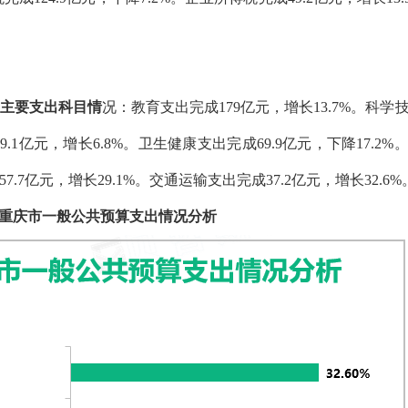
主要支出科目情
况：教育支出完成179亿元，增长13.7%。科学
9.1亿元，增长6.8%。卫生健康支出完成69.9亿元，下降17.2%
.7亿元，增长29.1%。交通运输支出完成37.2亿元，增长32.6%
-2月重庆市一般公共预算支出情况分析