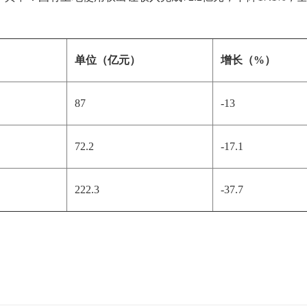
单位（亿元）
增长（%）
87
-13
72.2
-17.1
222.3
-37.7