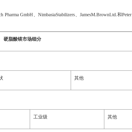
arma GmbH、NimbasiaStabilizers、JamesM.BrownLtd.和Peter 
硬
脂酸镁市场细分
状
其他
工业级
其他