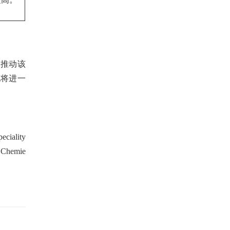
是推动该
也将进一
iality
 Chemie