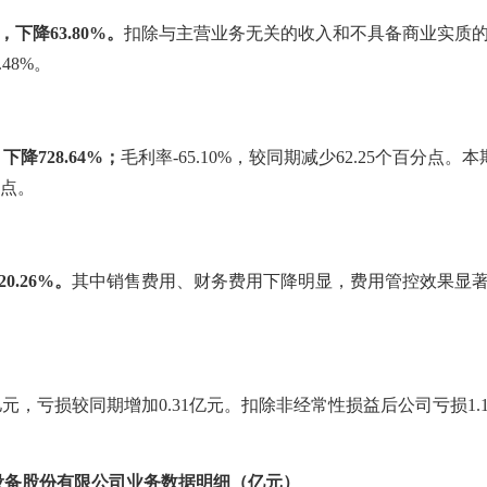
，下降63.80%。
扣除与主营业务无关的收入和不具备商业实质
48%。
，下
降728.64%；
毛利率-65.10%，较同期减少62.25个百分点。
分点。
0.26%。
其中销售费用、财务费用下降明显，费用管控效果显
亿元，亏损较同期增加0.31亿元。扣除非经常性损益后公司亏损1.1
讯设备股份有限公司
业务数据明细（亿元）