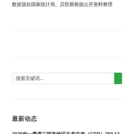
数据源自国家统计局、贝哲斯根据公开资料整理
最新动态