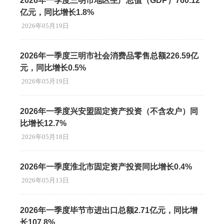
2026年一季度三明市地区生产总值（GDP）760.12
亿元，同比增长1.8%
2026年05月19日
2026年一季度三明市社会消费品零售总额226.59亿
元，同比增长0.5%
2026年05月19日
2026年一季度兴安盟固定资产投资（不含农户）同
比增长12.7%
2026年05月18日
2026年一季度淮北市固定资产投资同比增长0.4%
2026年05月13日
2026年一季度毕节市进出口总额2.71亿元，同比增
长107.8%